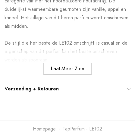
categorie valt met het hoofdakkoord houtachtig. De
winkelwagen
duidelijkst waarneembare geurnoten zijn vanille, appel en
kaneel. Het sillage van dit heren parfum wordt omschreven
als midden.
De stijl die het beste de LE102 omschrijft is casual en de
eigenschap van dit parfum kan het beste omschreven
worden als spontaan.
Laat Meer Zien
Verzending + Retouren
Homepage
TapParfum - LE102