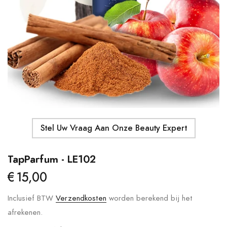
Details
Moroccanoil - Body Butter
Ma
S
€41,00
€
Details
Stel Uw Vraag Aan Onze Beauty Expert
TapParfum - LE102
€15,00
Inclusief BTW
Verzendkosten
worden berekend bij het
afrekenen.