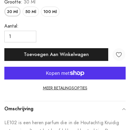
Grootte:
30 Ml
30 Ml
50 Ml
100 Ml
Aantal:
Toevoegen Aan Winkelwagen
MEER BETALINGSOPTIES
Product
toegevoegen
Omschrijving
aan
LE102 is een heren parfum die in de Houtachtig Kruidig
uw