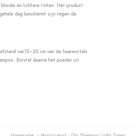
blonde en lichtere tinten. Het product
gehele dag beschermt zijn tegen de
fstand van15–20 cm van de haarwortels.
ampoo. Borstel daarna het poeder uit.
Homepage
Moroccanoil - Dry Shampoo Light Tones