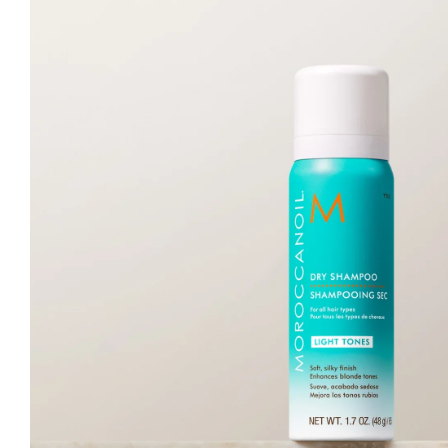
Haarserum
Hittebescherming
Styling
Treatments