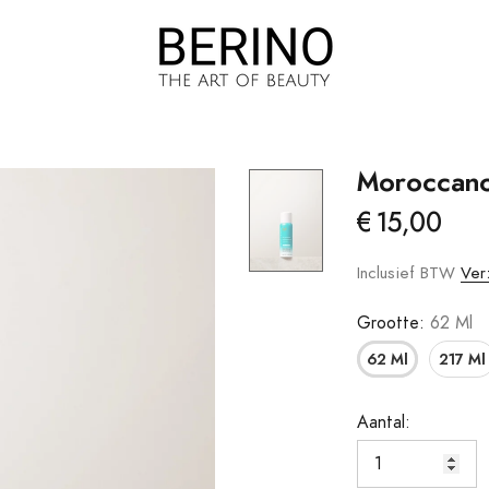
Moroccanoi
€15,00
Brow Jam
Haargroei
Foundation
Haaruitval
Inclusief BTW
Ver
m
Droge/gevoelige
Grootte:
62 Ml
Hoofdhuid
62 Ml
217 Ml
Droog Haar
Vet Haar/vette
Aantal:
Hoofdhuid