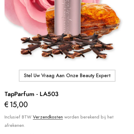
Details
Moroccanoil - Body Butter
Ma
S
€41,00
€
Details
Stel Uw Vraag Aan Onze Beauty Expert
TapParfum - LA503
€15,00
Inclusief BTW
Verzendkosten
worden berekend bij het
afrekenen.