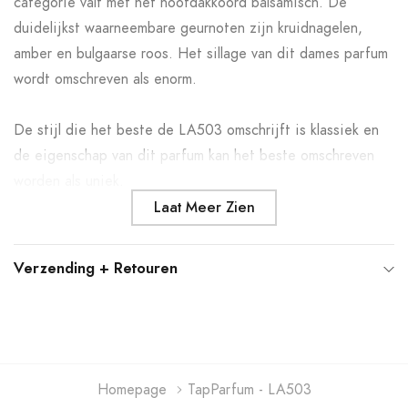
categorie valt met het hoofdakkoord balsamisch. De
winkelwagen
duidelijkst waarneembare geurnoten zijn kruidnagelen,
amber en bulgaarse roos. Het sillage van dit dames parfum
wordt omschreven als enorm.
De stijl die het beste de LA503 omschrijft is klassiek en
de eigenschap van dit parfum kan het beste omschreven
worden als uniek.
Laat Meer Zien
Verzending + Retouren
Homepage
TapParfum - LA503