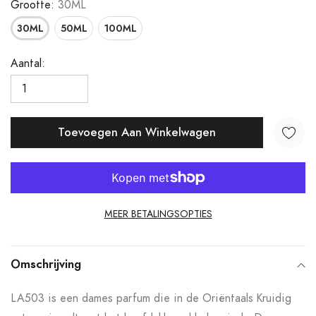
Grootte:
30ML
30ML
50ML
100ML
Aantal:
Toevoegen Aan Winkelwagen
MEER BETALINGSOPTIES
Product
toegevoegen
Omschrijving
aan
LA503 is een dames parfum die in de Oriëntaals Kruidig
uw