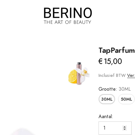
TapParfum
€15,00
Brow Jam
Haargroei
Foundation
Haaruitval
Inclusief BTW
Ver
m
Droge/gevoelige
Grootte:
30ML
Hoofdhuid
30ML
50ML
Droog Haar
Vet Haar/vette
Aantal:
Hoofdhuid