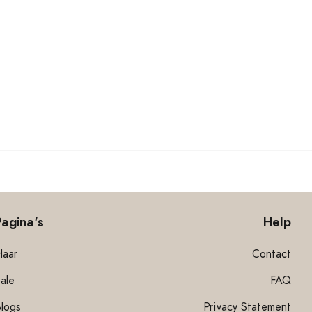
Pagina's
Help
Haar
Contact
ale
FAQ
Blogs
Privacy Statement