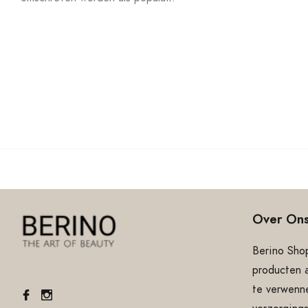
Over On
Berino Shop
producten 
te verwenne