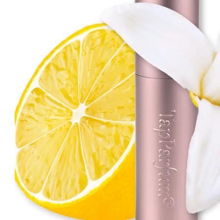
Haarserum
Hittebescherming
Styling
Treatments