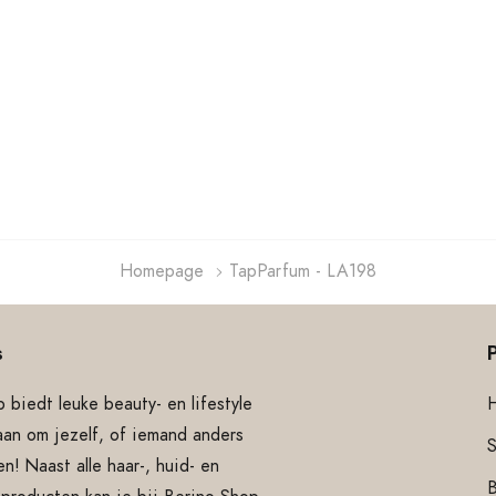
Homepage
TapParfum - LA198
s
 biedt leuke beauty- en lifestyle
aan om jezelf, of iemand anders
S
n! Naast alle haar-, huid- en