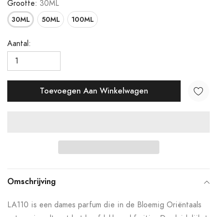
Grootte:
30ML
30ML
50ML
100ML
Aantal:
Toevoegen Aan Winkelwagen
Product
toegevoegen
Omschrijving
aan
LA110 is een dames parfum die in de Bloemig Oriëntaals
uw