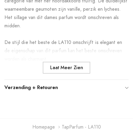
categorie valt met het hoofdakkoord fruitig. De duidelijkst
winkelwagen
waarneembare geurnoten zijn vanille, perzik en lychees.
Het sillage van dit dames parfum wordt omschreven als
midden.
De stijl die het beste de LA110 omschrijft is elegant en
de eigenschap van dit parfum kan het beste omschreven
worden als charmant.
Laat Meer Zien
Verzending + Retouren
Homepage
TapParfum - LA110