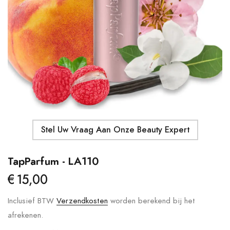
Details
Moroccanoil - Body Butter
Ma
S
€41,00
€
Details
Stel Uw Vraag Aan Onze Beauty Expert
TapParfum - LA110
€15,00
Inclusief BTW
Verzendkosten
worden berekend bij het
afrekenen.