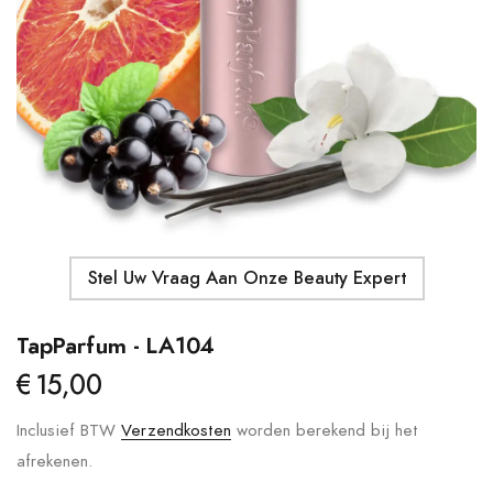
Details
Moroccanoil - Body Butter
Ma
S
€41,00
€
Details
Stel Uw Vraag Aan Onze Beauty Expert
TapParfum - LA104
€15,00
Inclusief BTW
Verzendkosten
worden berekend bij het
afrekenen.