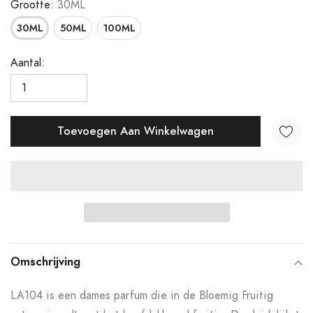
Grootte:
30ML
30ML
50ML
100ML
Aantal:
Toevoegen Aan Winkelwagen
Product
toegevoegen
Omschrijving
aan
LA104 is een dames parfum die in de Bloemig Fruitig
uw