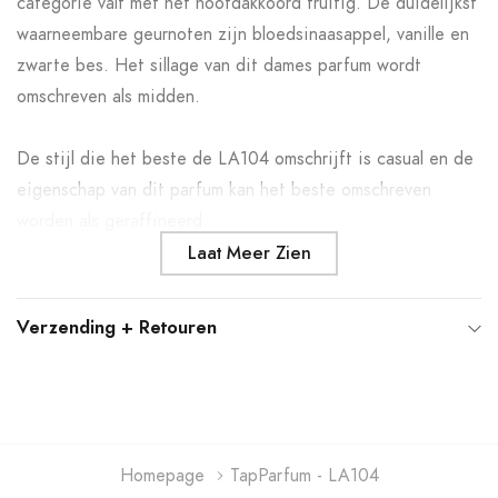
categorie valt met het hoofdakkoord fruitig. De duidelijkst
winkelwagen
waarneembare geurnoten zijn bloedsinaasappel, vanille en
zwarte bes. Het sillage van dit dames parfum wordt
omschreven als midden.
De stijl die het beste de LA104 omschrijft is casual en de
eigenschap van dit parfum kan het beste omschreven
worden als geraffineerd.
Laat Meer Zien
Verzending + Retouren
Homepage
TapParfum - LA104