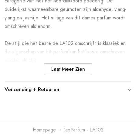
categorie valt met het hoofdakkoord poederig. De
winkelwagen
duidelijkst waarneembare geurnoten zijn aldehyde, ylang-
ylang en jasmijn. Het sillage van dit dames parfum wordt
omschreven als enorm.
De stijl die het beste de LA102 omschrijft is klassiek en
de eigenschap van dit parfum kan het beste omschreven
worden als chic.
Laat Meer Zien
Verzending + Retouren
Homepage
TapParfum - LA102