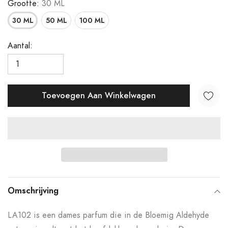
Grootte:
30 ML
30 ML
50 ML
100 ML
Aantal:
Toevoegen Aan Winkelwagen
Product
toegevoegen
Omschrijving
aan
LA102 is een dames parfum die in de Bloemig Aldehyde
uw