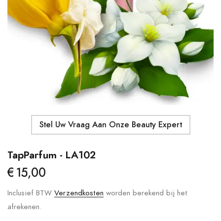
Details
Moroccanoil - Body Butter
Ma
S
€41,00
€
Details
Stel Uw Vraag Aan Onze Beauty Expert
TapParfum - LA102
€15,00
Inclusief BTW
Verzendkosten
worden berekend bij het
afrekenen.