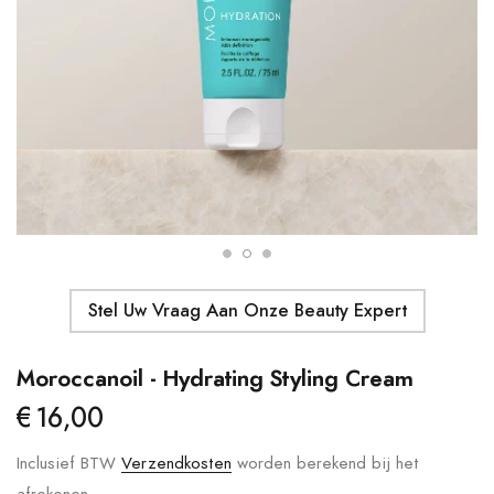
Details
Moroccanoil - Body Butter
Ma
S
€41,00
€
Details
Stel Uw Vraag Aan Onze Beauty Expert
Moroccanoil - Hydrating Styling Cream
€16,00
Inclusief BTW
Verzendkosten
worden berekend bij het