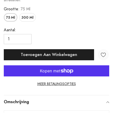
afrekenen.
Grootte:
75 Ml
75 Ml
300 Ml
Aantal:
Toevoegen Aan Winkelwagen
MEER BETALINGSOPTIES
Product
toegevoegen
Omschrijving
aan