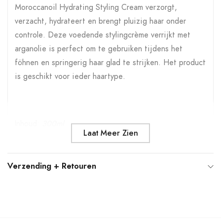
uw
Moroccanoil Hydrating Styling Cream verzorgt,
winkelwagen
verzacht, hydrateert en brengt pluizig haar onder
controle. Deze voedende stylingcrème verrijkt met
arganolie is perfect om te gebruiken tijdens het
föhnen en springerig haar glad te strijken. Het product
is geschikt voor ieder haartype.
Inhoud:
300ml
Laat Meer Zien
Verzending + Retouren