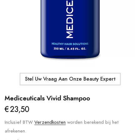
Details
Moroccanoil - Body Butter
Ma
S
€41,00
€
Details
Stel Uw Vraag Aan Onze Beauty Expert
Mediceuticals Vivid Shampoo
€23,50
Inclusief BTW
Verzendkosten
worden berekend bij het
afrekenen.