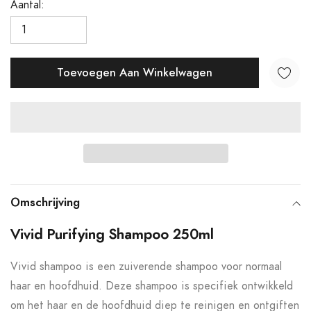
Aantal:
Toevoegen Aan Winkelwagen
Product
toegevoegen
Omschrijving
aan
Vivid Purifying Shampoo 250ml
uw
winkelwagen
Vivid shampoo is een zuiverende shampoo voor normaal
haar en hoofdhuid. Deze shampoo is specifiek ontwikkeld
om het haar en de hoofdhuid diep te reinigen en ontgiften