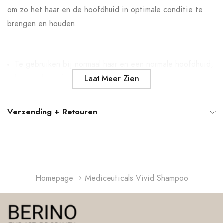
om zo het haar en de hoofdhuid in optimale conditie te
brengen en houden.
Te gebruiken bij normaal haar en een normale hoofdhuid,
haarwerken of voor en na chemische haarbehandelingen.
Laat Meer Zien
Reguleert de zuurgraad van de hoofdhuid en het haar.
Verzending + Retouren
Verwijdert o.a. chloor- en cosmeticaresten uit het haar.
Ideaal in combinatie met
Volume & Strength
en
Final
Finish
als herstelbehandeling voor het haar.
Geeft het haar een natuurlijke glans.
Homepage
Mediceuticals Vivid Shampoo
SLS & SLES vrije formule.
Gebruiksaanwijzing