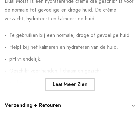
Dual Moist is een hydraterende crème die geschikt is voor
uw
de normale tot gevoelige en droge huid. De crème
winkelwagen
verzacht, hydrateert en kalmeert de huid.
Te gebruiken bij een normale, droge of gevoelige huid.
Helpt bij het kalmeren en hydrateren van de huid.
pH vriendelijk.
Geschikt voor handen, lichaam en gezicht.
Parfumvrij.
Laat Meer Zien
Ideaal in combinatie met de
Bao-Med Pure Huid,
Hoofdhuid & Haarolie.
Verzending + Retouren
PH
pH gebalanceerde producten die zijn afgestemd op de