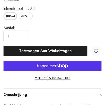
afrekenen.
Inhoudsmaat:
180ml
180ml
475ml
Aantal:
Toevoegen Aan Winkelwagen
MEER BETALINGSOPTIES
Product
toegevoegen
Omschrijving
aan