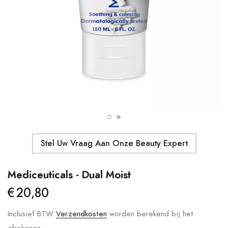
Details
Moroccanoil - Body Butter
Ma
S
€41,00
€
Details
Stel Uw Vraag Aan Onze Beauty Expert
Mediceuticals - Dual Moist
€20,80
Inclusief BTW
Verzendkosten
worden berekend bij het