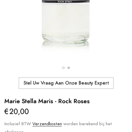
Details
Moroccanoil - Body Butter
Ma
S
€41,00
€
Details
Stel Uw Vraag Aan Onze Beauty Expert
Marie Stella Maris - Rock Roses
€20,00
Inclusief BTW
Verzendkosten
worden berekend bij het