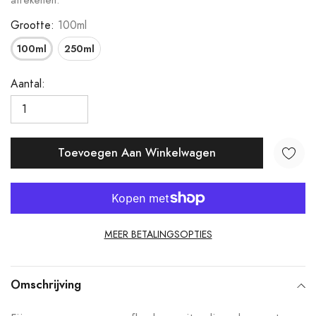
afrekenen.
Grootte:
100ml
100ml
250ml
Aantal:
Toevoegen Aan Winkelwagen
MEER BETALINGSOPTIES
Product
toegevoegen
Omschrijving
aan