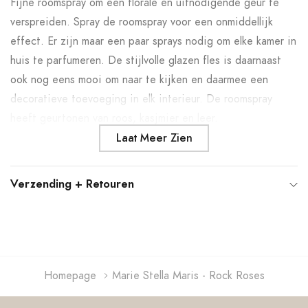
Fijne roomspray om een florale en uitnodigende geur te
uw
verspreiden. Spray de roomspray voor een onmiddellijk
winkelwagen
effect. Er zijn maar een paar sprays nodig om elke kamer in
huis te par
fumeren. De stijlvolle glazen fles is daarnaast
ook nog eens mooi om naar te kijken en daarmee een
decoratieve toevoeging in elk interieur. De roomspray
heeft geurtonen van roos, kasjmier en leer.
Laat Meer Zien
Verzending + Retouren
Homepage
Marie Stella Maris - Rock Roses