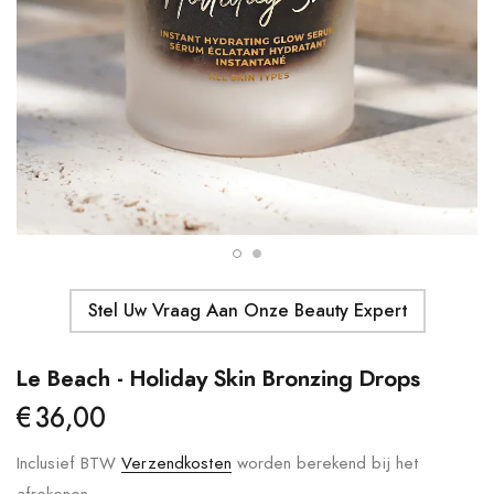
Details
Moroccanoil - Body Butter
Ma
S
€41,00
€
Details
Stel Uw Vraag Aan Onze Beauty Expert
Le Beach - Holiday Skin Bronzing Drops
€36,00
Inclusief BTW
Verzendkosten
worden berekend bij het