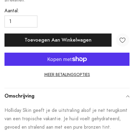
afrekenen.
Aantal:
Toevoegen Aan Winkelwagen
MEER BETALINGSOPTIES
Product
toegevoegen
Omschrijving
aan
Holliday Skin geeft je de uitstraling alsof je net terugkomt
uw
van een tropische vakantie. Je huid voelt gehydrateerd,
winkelwagen
gevoed en stralend aan met een pure bronzen tint.