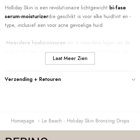
Holliday Skin is een revolutionaire lichtgewicht
bi-fase
serum-moisturizer
die geschikt is voor elke huidtint en -
type; inclusief een voor acne gevoelige huid.
-
Meerdere hyaluronzuren
om in meerdere lagen van de
huid te dringen voor een diepe, vochtige hydratatie, de
Laat Meer Zien
hele dag door.
-
Vitex Agnus Castus Extract
helpt bij het verminderen
van hormonale acne, vermindert roodheid, zwelling en
Verzending + Retouren
kalmeert de gevoelige geïrriteerde huid. Dit
antioxidantrijke ingrediënt beschermt de huid tegen
schade door vrije radicalen en voorkomt vroegtijdige
veroudering.
Homepage
Le Beach - Holiday Skin Bronzing Drops
-
8 kostbare oliën
, waaronder rozemarijn, monoi, argan,
saffloer, geranium, kamille en macadamia; alles biedt
voedingsbescherming.