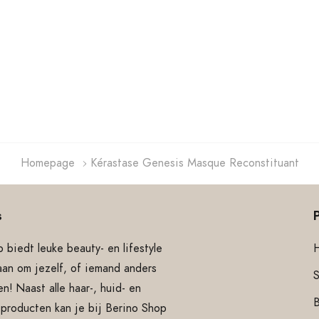
Homepage
Kérastase Genesis Masque Reconstituant
s
 biedt leuke beauty- en lifestyle
aan om jezelf, of iemand anders
S
n! Naast alle haar-, huid- en
producten kan je bij Berino Shop