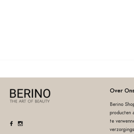
Over On
Berino Shop
producten 
te verwenne
verzorgings