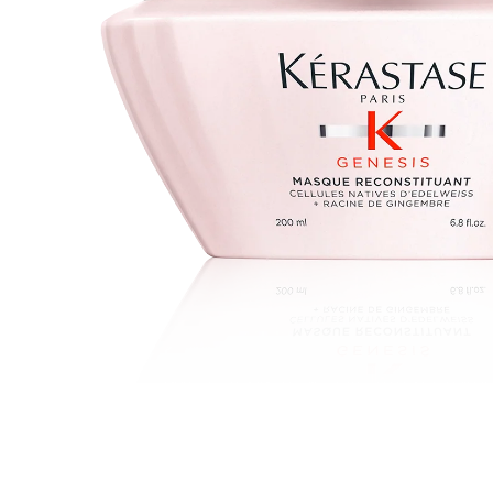
Haarserum
Hittebescherming
Styling
Treatments