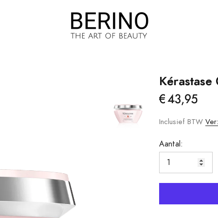
Kérastase 
€43,95
Brow Jam
Haargroei
Foundation
Haaruitval
Inclusief BTW
Ver
m
Droge/gevoelige
Aantal:
Hoofdhuid
Droog Haar
Vet Haar/vette
Hoofdhuid