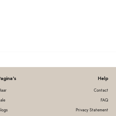
Pagina's
Help
Haar
Contact
ale
FAQ
Blogs
Privacy Statement