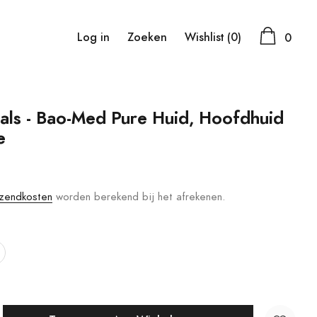
Log in
Zoeken
Wishlist
(0)
0
als - Bao-Med Pure Huid, Hoofdhuid
e
zendkosten
worden berekend bij het afrekenen.