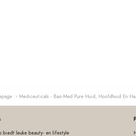
epage
Mediceuticals - Bao-Med Pure Huid, Hoofdhuid En Haa
s
 biedt leuke beauty- en lifestyle