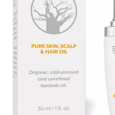
Haarserum
Hittebescherming
Styling
Treatments