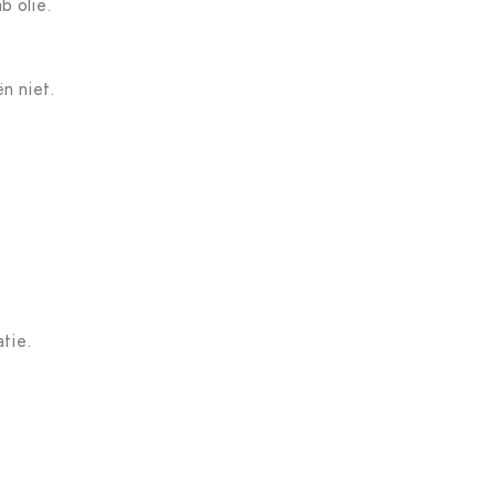
b olie.
n niet.
atie.