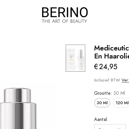
Mediceutic
En Haaroli
Brow Jam
Haargroei
€24,95
Foundation
Haaruitval
m
Inclusief BTW
Ver
Droge/gevoelige
Hoofdhuid
Grootte:
30 Ml
Droog Haar
30 Ml
120 Ml
Vet Haar/vette
Hoofdhuid
Aantal: