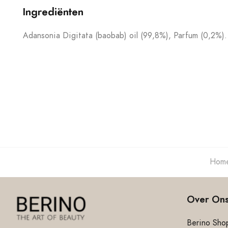
Ingrediënten
Adansonia Digitata (baobab) oil (99,8%), Parfum (0,2%).
Hom
Over On
Berino Shop