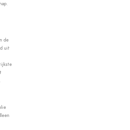
hap.
an de
d uit
ijkste
t
.
lie
lleen