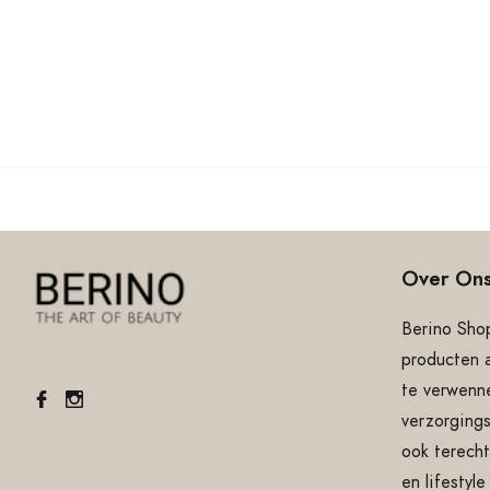
Over On
Berino Shop
producten 
te verwenne
verzorgings
ook terecht
en lifestyl