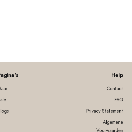
Pagina's
Help
Haar
Contact
ale
FAQ
Blogs
Privacy Statement
Algemene
Voorwaarden