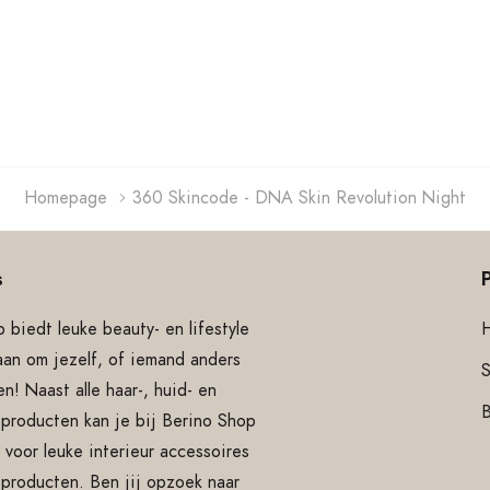
Homepage
360 Skincode - DNA Skin Revolution Night
s
 biedt leuke beauty- en lifestyle
aan om jezelf, of iemand anders
S
n! Naast alle haar-, huid- en
producten kan je bij Berino Shop
 voor leuke interieur accessoires
e producten. Ben jij opzoek naar