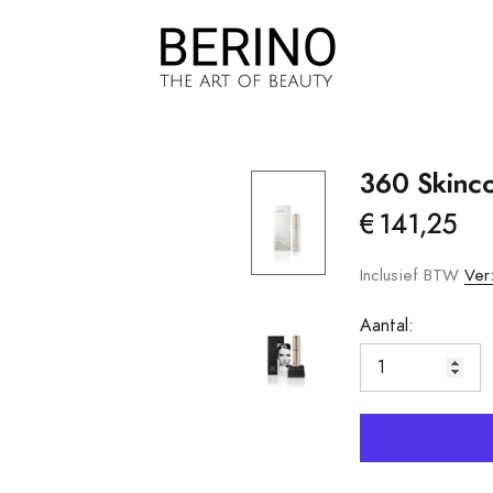
360 Skinco
€141,25
Brow Jam
Haargroei
Foundation
Haaruitval
Inclusief BTW
Ver
m
Droge/gevoelige
Aantal:
Hoofdhuid
Droog Haar
Vet Haar/vette
Hoofdhuid