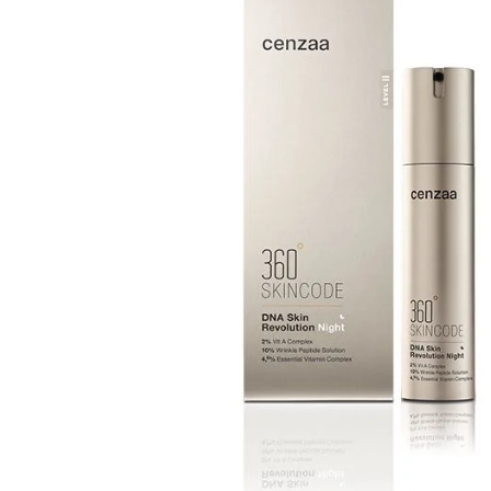
Haarserum
Hittebescherming
Styling
Treatments